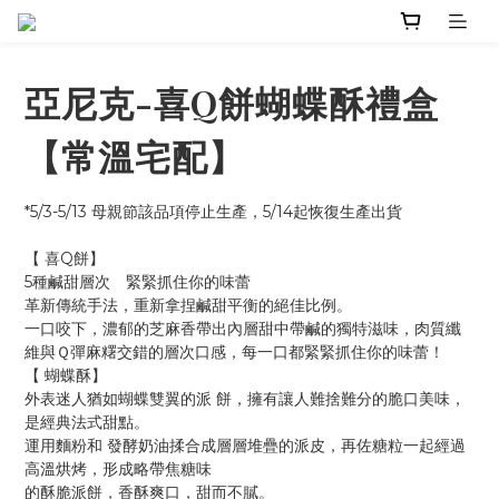
亞尼克-喜Q餅蝴蝶酥禮盒
【常溫宅配】
*5/3-5/13 母親節該品項停止生產，5/14起恢復生產出貨
【 喜Q餅】
5種鹹甜層次　緊緊抓住你的味蕾
革新傳統手法，重新拿捏鹹甜平衡的絕佳比例。
一口咬下，濃郁的芝麻香帶出內層甜中帶鹹的獨特滋味，肉質纖
維與Ｑ彈麻糬交錯的層次口感，每一口都緊緊抓住你的味蕾！
【 蝴蝶酥】
外表迷人猶如蝴蝶雙翼的派 餅，擁有讓人難捨難分的脆口美味，
是經典法式甜點。
運用麵粉和 發酵奶油揉合成層層堆疊的派皮，再佐糖粒一起經過
高溫烘烤，形成略帶焦糖味
的酥脆派餅，香酥爽口，甜而不膩。