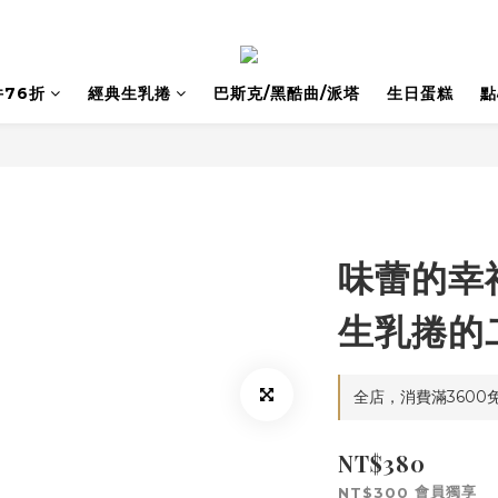
76折
經典生乳捲
巴斯克/黑酷曲/派塔
生日蛋糕
點
味蕾的幸
生乳捲的
全店，消費滿3600
NT$380
會員獨享
NT$300