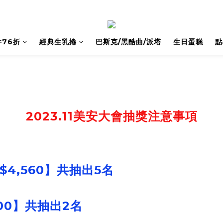
76折
經典生乳捲
巴斯克/黑酷曲/派塔
生日蛋糕
點
2023.11美安大會抽獎注意事項
$4,560】共抽出5名
00】共抽出2名