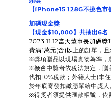
頭獎
【iPhone15 128G不挑色
加碼現金獎
【現金$10,000】共抽出6名
2023.11.12當天董事長
費滿1萬元(含)以上的訂單
※獎項贈品以現場實物為準，
※機會中獎者依稅法規定，贈品價
代扣10%稅款；外籍人士(未
於年底寄發扣繳憑單給中獎人
※
得獎者須提供匯款帳號，依