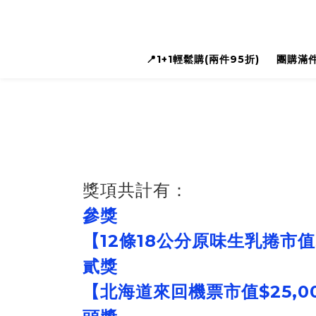
📍1+1輕鬆購(兩件95折)
團購滿件
獎項共計有：
參獎
【12條18公分原味生乳捲市值
貳獎
【北海道來回機票市值$25,0